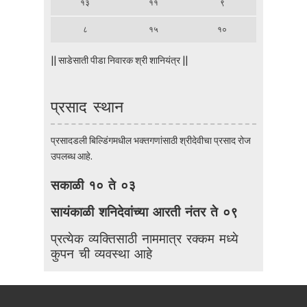
१३
११
९
८
१५
१०
|| साडेसाती पीडा निवारक श्री शानियंत्र ||
प्रसाद स्थान
प्रसादडली बिल्डिंगमधील भक्तगणांसाठी श्रीदेवीचा प्रसाद रोज
उपलब्ध आहे.
सकाळी १० ते ०३
सायंकाळी शनिदेवांच्या आरती नंतर ते ०९
प्रत्येक व्यक्तिसाठी नाममात्र रक्कम मध्ये
कुपन ची व्यवस्था आहे