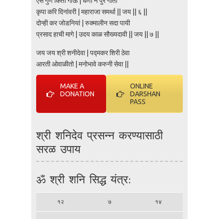
ऐसे गुण किती गाऊ | धणी न पुरे गातां
कृपा करि दिनांवरी | महाराजा समर्था || जय || ६ ||
दोन्ही कर जोडनियां | रुक्मालीन सदा पायी
प्रसाद हाची मागे | उदय काळ सौख्यदावी || जय || ७ ||
जय जय श्री शनीदेवा | पद्मकर शिरी ठेवा
आरती ओवाळीतो | मनोभावे करुनी सेवा ||
MAKE A
ONLINE
DONATION
DARSHAN
PASS
श्री शनिदेव प्रसन्न करण्यासाठी
सरळ उपाय
ॐ श्री शनि सिद्ध यंत्र:
१२
७
१४