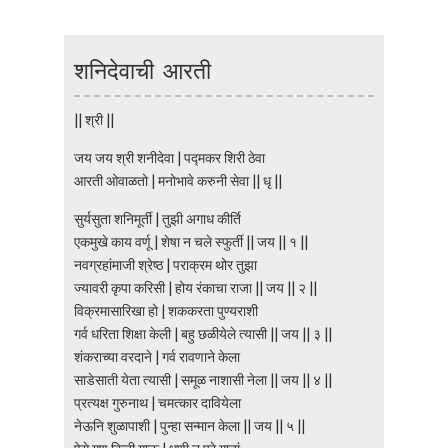
शनिदेवाची आरती
|| श्री ||
जय जय श्री शनीदेवा | पद्मकर शिरी ठेवा
आरती ओवाळतो | मनोभावे करुनी सेवा || धृ ||
सुर्यसुता शनिमूर्ती | तुझी अगाध कीर्ति
एकमुखे काय वर्णू | शेषा न चले स्फुर्ती || जय || १ ||
नवग्रहांमाजी श्रेष्ठ | पराक्रम थोर तुझा
ज्यावरी कृपा करिसी | होय रंकाचा राजा || जय || २ ||
विक्रमासारिखा हो | शककरता पुण्यराशी
गर्व धरिता शिक्षा केली | बहु छळीयेले त्यासी || जय || ३ ||
शंकराच्या वरदाने | गर्व रावणाने केला
साडेसाती येता त्यासी | समूळ नाशासी नेला || जय || ४ ||
प्रत्यक्ष गुरुनाथ | चमत्कार दावियेला
नेऊनि शुळापाशी | पुन्हा सन्मान केला || जय || ५ ||